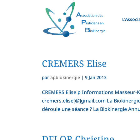
L’Associ
CREMERS Elise
par
apbiokinergie
|
9 Jan 2013
CREMERS Elise p Informations Masseur-Ki
cremers.elise[@]gmail.com La Biokinergie 
déroule une séance ? La Biokinergie Annua
DELOR Christine